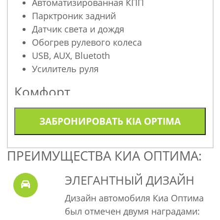
Автоматизированная КПП
Парктроник задний
Датчик света и дождя
Обогрев рулевого колеса
USB, AUX, Bluetoth
Усилитель руля
Комфорт
Гидроусилитель рулевого управления
ЗАБРОНИРОВАТЬ
KIA OPTIMA
Климат и обогрев
Обогрев заднего стекла
Рециркуляция воздуха
ПРЕИМУЩЕСТВА КИА ОПТИМА:
Адаптация двигателя к запуску в
холодном климате
ЭЛЕГАНТНЫЙ ДИЗАЙН
Охранные системы
Дизайн автомобиля Киа Оптима
был отмечен двумя наградами:
Иммобилайзер