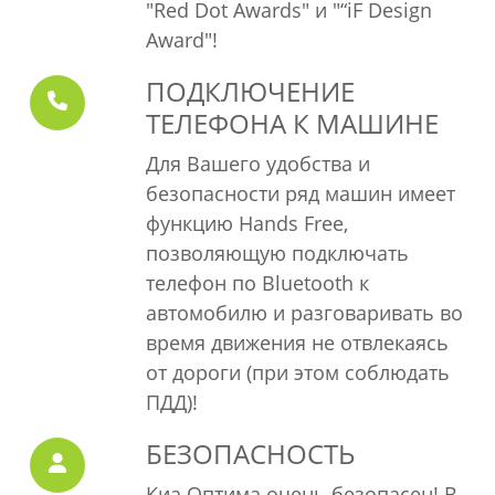
"Red Dot Awards" и "“iF Design
Award"!
Пассивная безопасность
ПОДКЛЮЧЕНИЕ
Подушка безопасности водителя
ТЕЛЕФОНА К МАШИНЕ
Защита картера двигателя
3 точечные ремни безопасности на
Для Вашего удобства и
передних сиденьях с ограничителями
безопасности ряд машин имеет
усилий
функцию Hands Free,
Три 3 точечных ремня безопасности на
позволяющую подключать
задних сиденьях
телефон по Bluetooth к
автомобилю и разговаривать во
Экстерьер
время движения не отвлекаясь
Боковые зеркала с ручной
от дороги (при этом соблюдать
регулировкой из салона черного цвета
ПДД)!
Черная решетка радиатора
БЕЗОПАСНОСТЬ
Тонированные стекла
Антикоррозийная обработка
Киа Оптима очень безопасен! В