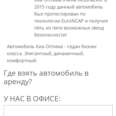
Передние брызговики
2015 году данный автомобиль
Декорированные колпаки
был протестирован по
Стальные колесные диски 14"
технологии EuroNCAP и получил
Окраска металлик или перламутровая
пять из пяти возможных звезд
лаковая краска
безопасности!
Интерьер
Автомобиль Киа Оптима - седан бизнес
класса. Элегантный, динамичный,
Тканевая обивка сидений
комфортный.
Тахометр
Где взять автомобиль в
Прочее
аренду?
Запасное полноразмерное колесо
У НАС В ОФИСЕ: